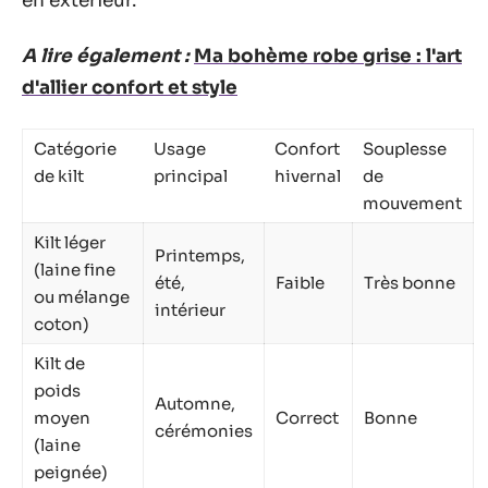
en extérieur.
A lire également :
Ma bohème robe grise : l'art
d'allier confort et style
Catégorie
Usage
Confort
Souplesse
de kilt
principal
hivernal
de
mouvement
Kilt léger
Printemps,
(laine fine
été,
Faible
Très bonne
ou mélange
intérieur
coton)
Kilt de
poids
Automne,
moyen
Correct
Bonne
cérémonies
(laine
peignée)