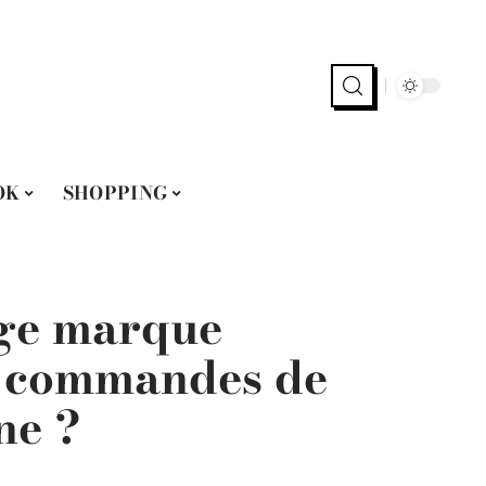
OK
SHOPPING
ige marque
s commandes de
ne ?