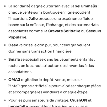
La solidarité gagne du terrain avec
Label Emmaüs
:
chaque vente sur la boutique en ligne soutient
l’insertion.
Jaiio
propose une expérience fluide,
basée sur la collecte, l’échange, et des partenariats
associatifs comme
La Cravate Solidaire
ou
Secours
Populaire
.
Geev
valorise le don pur, pour ceux qui veulent
donner sans transaction financière.
Smala
se spécialise dans les vêtements enfants :
rachat en lots, redistribution des invendus à des
associations.
OMAJ
digitalise le dépôt-vente, mise sur
l’intelligence artificielle pour valoriser chaque pièce
et accompagne les vendeurs à chaque étape.
Pour les purs amateurs de vintage,
CrushON
et
Imparfaite
rassemblent friperies, marques et