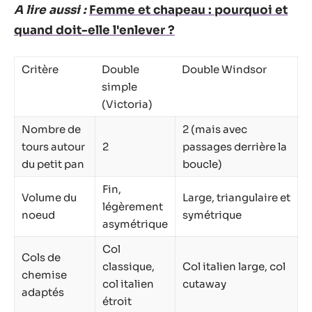
A lire aussi :
Femme et chapeau : pourquoi et
quand doit-elle l'enlever ?
Critère
Double
Double Windsor
simple
(Victoria)
Nombre de
2 (mais avec
tours autour
2
passages derrière la
du petit pan
boucle)
Fin,
Volume du
Large, triangulaire et
légèrement
noeud
symétrique
asymétrique
Col
Cols de
classique,
Col italien large, col
chemise
col italien
cutaway
adaptés
étroit